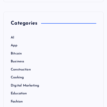
Categories
AI
App
Bitcoin
Business
Construction
Cooking
Digital Marketing
Education
Fashion