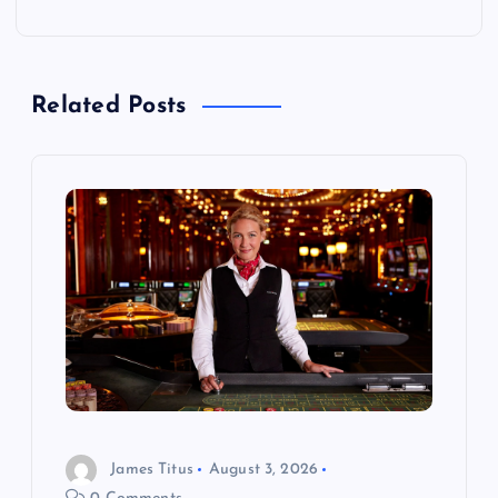
n
a
Related Posts
v
i
g
a
t
i
o
James Titus
August 3, 2026