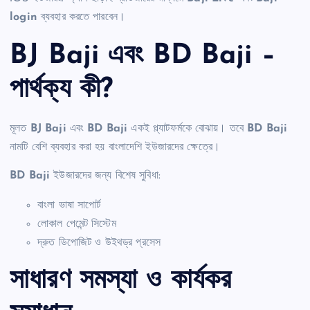
login
ব্যবহার করতে পারবেন।
BJ Baji এবং BD Baji –
পার্থক্য কী?
মূলত
BJ Baji
এবং
BD Baji
একই প্ল্যাটফর্মকে বোঝায়। তবে
BD Baji
নামটি বেশি ব্যবহার করা হয় বাংলাদেশি ইউজারদের ক্ষেত্রে।
BD Baji
ইউজারদের জন্য বিশেষ সুবিধা:
বাংলা ভাষা সাপোর্ট
লোকাল পেমেন্ট সিস্টেম
দ্রুত ডিপোজিট ও উইথড্র প্রসেস
সাধারণ সমস্যা ও কার্যকর