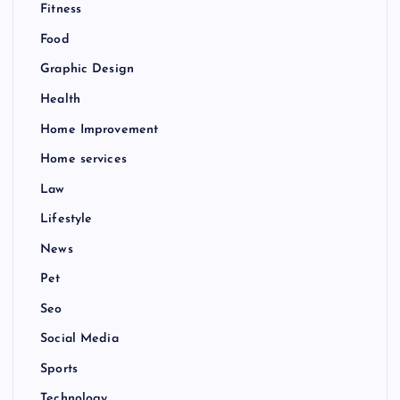
Fitness
Food
Graphic Design
Health
Home Improvement
Home services
Law
Lifestyle
News
Pet
Seo
Social Media
Sports
Technology