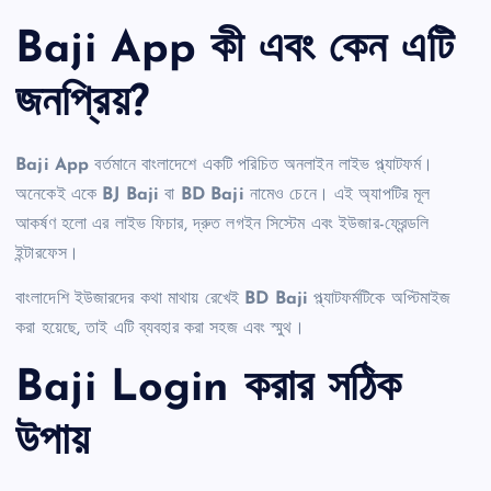
Baji App কী এবং কেন এটি
জনপ্রিয়?
Baji App
বর্তমানে বাংলাদেশে একটি পরিচিত অনলাইন লাইভ প্ল্যাটফর্ম।
অনেকেই একে
BJ Baji
বা
BD Baji
নামেও চেনে। এই অ্যাপটির মূল
আকর্ষণ হলো এর লাইভ ফিচার, দ্রুত লগইন সিস্টেম এবং ইউজার-ফ্রেন্ডলি
ইন্টারফেস।
বাংলাদেশি ইউজারদের কথা মাথায় রেখেই
BD Baji
প্ল্যাটফর্মটিকে অপ্টিমাইজ
করা হয়েছে, তাই এটি ব্যবহার করা সহজ এবং স্মুথ।
Baji Login করার সঠিক
উপায়