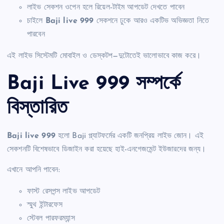
লাইভ সেকশন ওপেন হলে রিয়েল-টাইম আপডেট দেখতে পাবেন
চাইলে
Baji live 999
সেকশনে ঢুকে আরও একটিভ অভিজ্ঞতা নিতে
পারবেন
এই লাইভ সিস্টেমটি মোবাইল ও ডেস্কটপ—দুটোতেই ভালোভাবে কাজ করে।
Baji Live 999 সম্পর্কে
বিস্তারিত
Baji live 999
হলো Baji প্ল্যাটফর্মের একটি জনপ্রিয় লাইভ জোন। এই
সেকশনটি বিশেষভাবে ডিজাইন করা হয়েছে হাই-এনগেজমেন্ট ইউজারদের জন্য।
এখানে আপনি পাবেন:
ফাস্ট রেসপন্স লাইভ আপডেট
স্মুথ ইন্টারফেস
স্টেবল পারফরম্যান্স