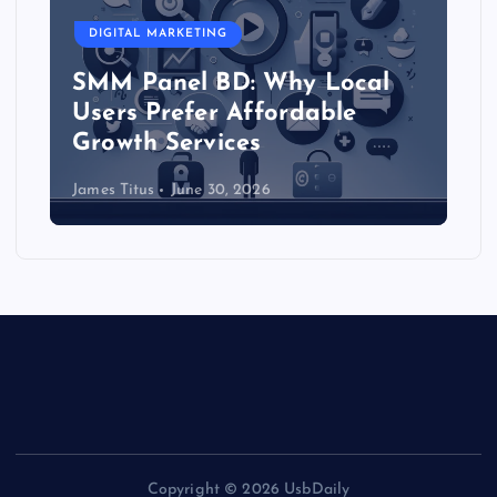
DIGITAL MARKETING
SMM Panel BD: Why Local
Users Prefer Affordable
Growth Services
James Titus
June 30, 2026
Copyright © 2026 UsbDaily