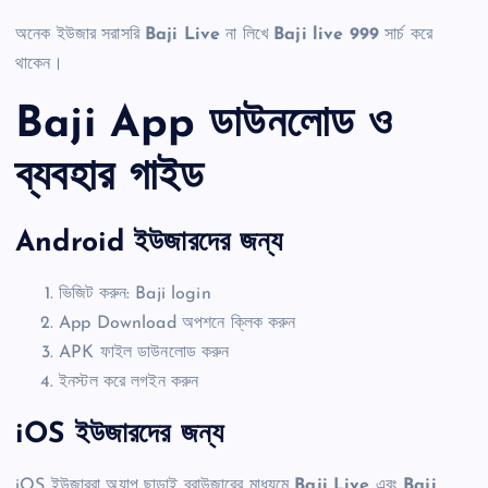
অনেক ইউজার সরাসরি
Baji Live
না লিখে
Baji live 999
সার্চ করে
থাকেন।
Baji App ডাউনলোড ও
ব্যবহার গাইড
Android ইউজারদের জন্য
ভিজিট করুন: Baji login
App Download অপশনে ক্লিক করুন
APK ফাইল ডাউনলোড করুন
ইনস্টল করে লগইন করুন
iOS ইউজারদের জন্য
iOS ইউজাররা অ্যাপ ছাড়াই ব্রাউজারের মাধ্যমে
Baji Live
এবং
Baji