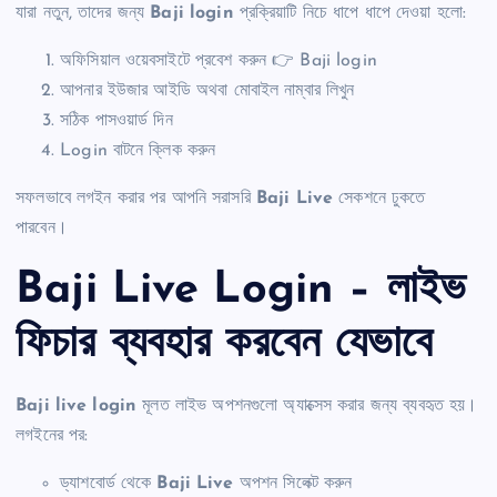
যারা নতুন, তাদের জন্য
Baji login
প্রক্রিয়াটি নিচে ধাপে ধাপে দেওয়া হলো:
অফিসিয়াল ওয়েবসাইটে প্রবেশ করুন 👉 Baji login
আপনার ইউজার আইডি অথবা মোবাইল নাম্বার লিখুন
সঠিক পাসওয়ার্ড দিন
Login বাটনে ক্লিক করুন
সফলভাবে লগইন করার পর আপনি সরাসরি
Baji Live
সেকশনে ঢুকতে
পারবেন।
Baji Live Login – লাইভ
ফিচার ব্যবহার করবেন যেভাবে
Baji live login
মূলত লাইভ অপশনগুলো অ্যাক্সেস করার জন্য ব্যবহৃত হয়।
লগইনের পর:
ড্যাশবোর্ড থেকে
Baji Live
অপশন সিলেক্ট করুন