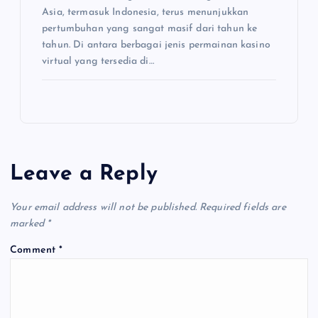
Asia, termasuk Indonesia, terus menunjukkan
pertumbuhan yang sangat masif dari tahun ke
tahun. Di antara berbagai jenis permainan kasino
virtual yang tersedia di…
Leave a Reply
Your email address will not be published.
Required fields are
marked
*
Comment
*