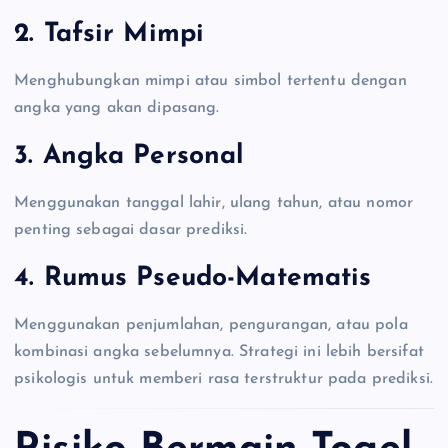
2. Tafsir Mimpi
Menghubungkan mimpi atau simbol tertentu dengan
angka yang akan dipasang.
3. Angka Personal
Menggunakan tanggal lahir, ulang tahun, atau nomor
penting sebagai dasar prediksi.
4. Rumus Pseudo-Matematis
Menggunakan penjumlahan, pengurangan, atau pola
kombinasi angka sebelumnya. Strategi ini lebih bersifat
psikologis untuk memberi rasa terstruktur pada prediksi.