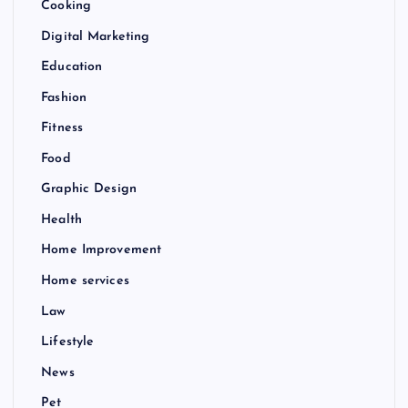
Cooking
Digital Marketing
Education
Fashion
Fitness
Food
Graphic Design
Health
Home Improvement
Home services
Law
Lifestyle
News
Pet