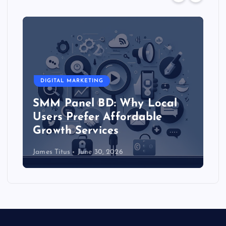
DIGITAL MARKETING
SMM Panel BD: Why Local
Users Prefer Affordable
Growth Services
James Titus
June 30, 2026