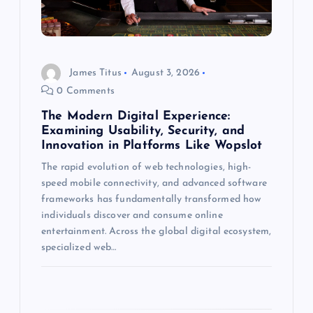
t
i
o
James Titus
August 3, 2026
0 Comments
n
The Modern Digital Experience:
Examining Usability, Security, and
Innovation in Platforms Like Wopslot
The rapid evolution of web technologies, high-
speed mobile connectivity, and advanced software
frameworks has fundamentally transformed how
individuals discover and consume online
entertainment. Across the global digital ecosystem,
specialized web…