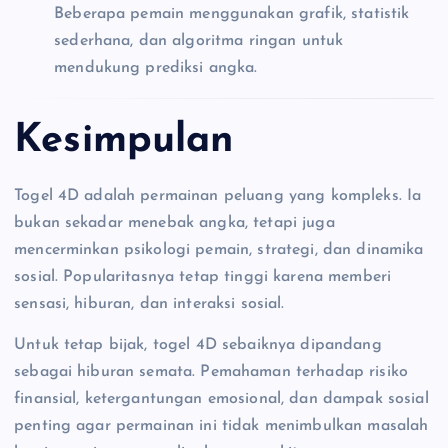
Beberapa pemain menggunakan grafik, statistik
sederhana, dan algoritma ringan untuk
mendukung prediksi angka.
Kesimpulan
Togel 4D adalah permainan peluang yang kompleks. Ia
bukan sekadar menebak angka, tetapi juga
mencerminkan psikologi pemain, strategi, dan dinamika
sosial. Popularitasnya tetap tinggi karena memberi
sensasi, hiburan, dan interaksi sosial.
Untuk tetap bijak, togel 4D sebaiknya dipandang
sebagai hiburan semata. Pemahaman terhadap risiko
finansial, ketergantungan emosional, dan dampak sosial
penting agar permainan ini tidak menimbulkan masalah