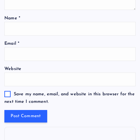
Name
*
Email
*
Website
Save my name, email, and website in this browser for the
next time I comment.