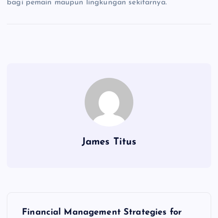
bagi pemain maupun lingkungan sekitarnya.
James Titus
P
Financial Management Strategies for